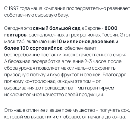
С 1997 года наша компания последовательно развивает
собственную сырьевую базу.
Сегодня это
самый большой сад
в Европе -
8000
гектаров
, расположенных в трех регионах России. Этот
масштаб, включающий
10 миллионов деревьев и
более 100 сортов яблок
, обеспечивает
бесперебойные поставки высококачественного сырья.
А бережная переработка в течение 2-3 часов после
сбора урожая позволяет максимально сохранить
природную пользу и вкус фруктов и овощей.
Благодаря
полному контролю над каждым этапом – от
выращивания до производства – мы гарантируем
исключительное к
ачество своей продукции.
Это наше отличие и ваше преимущество – получать сок,
который мы вырастили с любовью, от начала до конца.